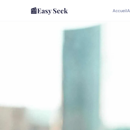
📰
Easy Seek
Accueil
A