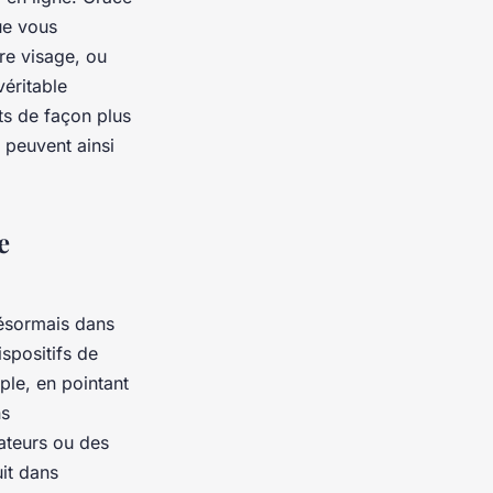
ue vous
re visage, ou
véritable
ts de façon plus
i peuvent ainsi
e
désormais dans
spositifs de
ple, en pointant
ns
mateurs ou des
uit dans