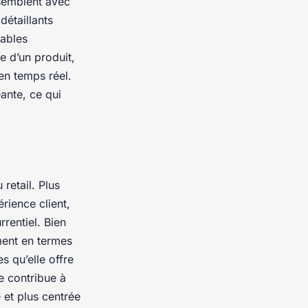
ssemblent avec
détaillants
tables
e d’un produit,
en temps réel.
ante, ce qui
retail. Plus
rience client,
rentiel. Bien
ment en termes
s qu’elle offre
e contribue à
et plus centrée