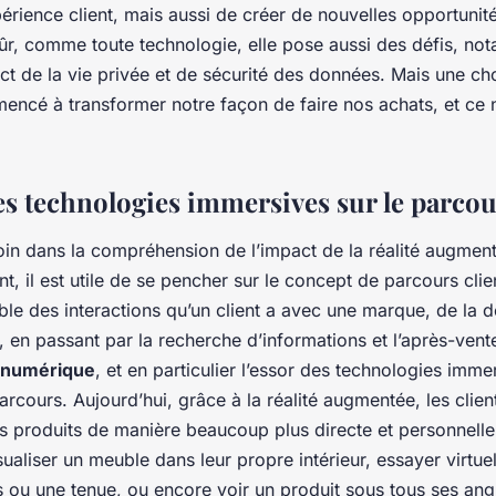
périence client, mais aussi de créer de nouvelles opportunit
ûr, comme toute technologie, elle pose aussi des défis, no
t de la vie privée et de sécurité des données. Mais une cho
encé à transformer notre façon de faire nos achats, et ce n
es technologies immersives sur le parcou
loin dans la compréhension de l’impact de la réalité augmen
nt, il est utile de se pencher sur le concept de parcours clie
ble des interactions qu’un client a avec une marque, de la 
t, en passant par la recherche d’informations et l’après-vent
 numérique
, et en particulier l’essor des technologies imme
rcours. Aujourd’hui, grâce à la réalité augmentée, les clie
es produits de manière beaucoup plus directe et personnelle.
ualiser un meuble dans leur propre intérieur, essayer virtu
s ou une tenue, ou encore voir un produit sous tous ses ang