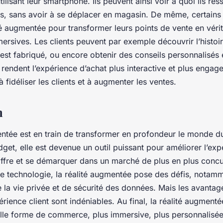
ilisant leur smartphone. Ils peuvent ainsi voir à quoi ils re
les, sans avoir à se déplacer en magasin. De même, certains 
lité augmentée pour transformer leurs points de vente en véri
rsives. Les clients peuvent par exemple découvrir l’histoir
est fabriqué, ou encore obtenir des conseils personnalisés 
rendent l’expérience d’achat plus interactive et plus engage
à fidéliser les clients et à augmenter les ventes.
n
ntée est en train de transformer en profondeur le monde du 
get, elle est devenue un outil puissant pour améliorer l’expé
offre et se démarquer dans un marché de plus en plus concur
e technologie, la réalité augmentée pose des défis, notam
 la vie privée et de sécurité des données. Mais les avantage
rience client sont indéniables. Au final, la réalité augmenté
lle forme de commerce, plus immersive, plus personnalisée 