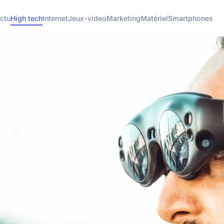
ctu
High tech
Internet
Jeux-video
Marketing
Matériel
Smartphones