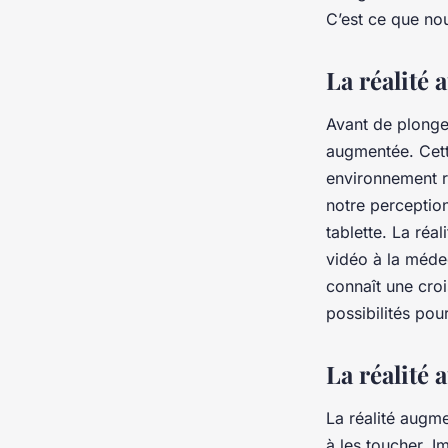
l'expérience client d
C’est ce que nou
Benjamin
•
29 novembre 2023
•
6 min de lecture
La réalité 
Avant de plonger
augmentée. Cett
environnement r
notre perceptio
tablette. La réa
vidéo à la médec
connaît une croi
possibilités pou
La réalité 
La réalité augm
à les toucher. I