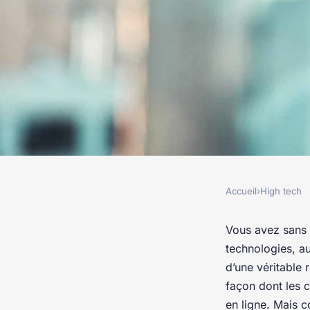
Accueil
›
High tech
HIGH TECH
Comment la technolo
Vous avez sans d
technologies, a
augmentée améliore
d’une véritable 
façon dont les c
en ligne. Mais c