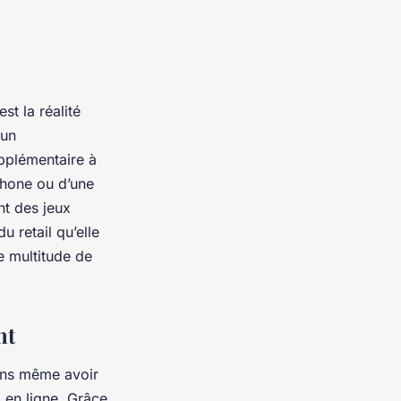
st la réalité
 un
pplémentaire à
phone ou d’une
nt des jeux
u retail qu’elle
e multitude de
nt
ans même avoir
 en ligne. Grâce