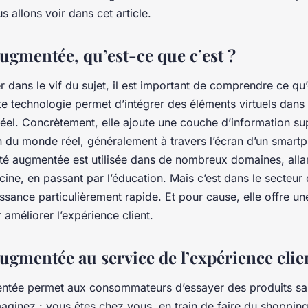
ans le retail ?
s allons voir dans cet article.
augmentée, qu’est-ce que c’est ?
 dans le vif du sujet, il est important de comprendre ce qu’e
e technologie permet d’intégrer des éléments virtuels dans
éel. Concrètement, elle ajoute une couche d’information su
n du monde réel, généralement à travers l’écran d’un smart
lité augmentée est utilisée dans de nombreux domaines, alla
ine, en passant par l’éducation. Mais c’est dans le secteur d
ssance particulièrement rapide. Et pour cause, elle offre un
r améliorer l’expérience client.
augmentée au service de l’expérience clie
entée permet aux consommateurs d’essayer des produits s
maginez : vous êtes chez vous, en train de faire du shopping