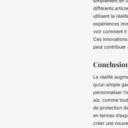
simplement en ut
différents artic
utilisent la réa
expériences imme
voir comment il 
Ces innovations 
peut contribuer 
Conclusio
La réalité augme
qu’un simple gad
personnaliser l’
sûr, comme tout
de protection de
en termes d’expé
créer une nouve