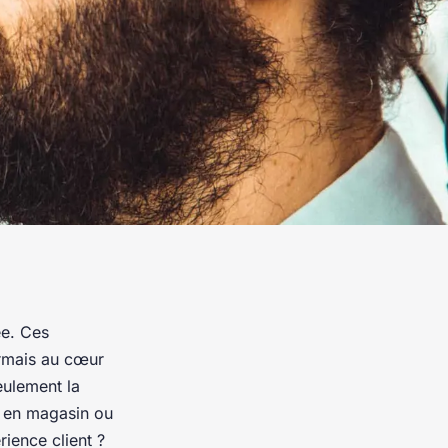
ée. Ces
rmais au cœur
eulement la
nt en magasin ou
ience client ?