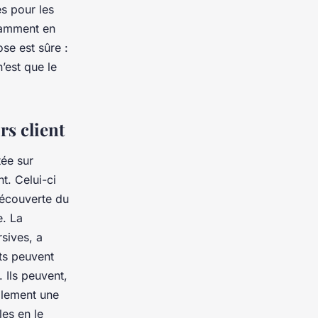
és pour les
tamment en
se est sûre :
’est que le
rs client
tée sur
nt. Celui-ci
découverte du
e. La
rsives, a
nts peuvent
 Ils peuvent,
ellement une
les en le