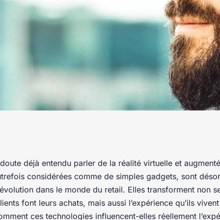
gie de réalité
oute déjà entendu parler de la réalité virtuelle et augment
utrefois considérées comme de simples gadgets, sont déso
-t-elle
révolution dans le monde du retail. Elles transforment non s
lients font leurs achats, mais aussi l’expérience qu’ils vive
omment ces technologies influencent-elles réellement l’expér