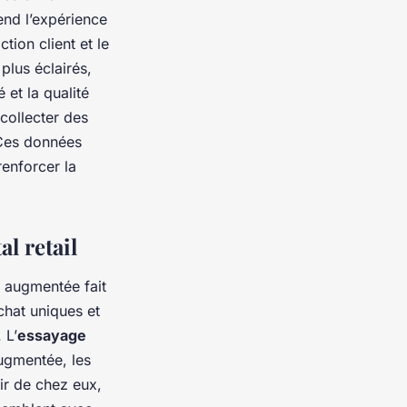
end l’expérience
tion client et le
plus éclairés,
 et la qualité
 collecter des
 Ces données
renforcer la
al retail
é augmentée fait
chat uniques et
 L’
essayage
augmentée, les
ir de chez eux,