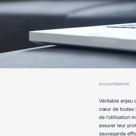
Accueil
›
Matériel
MATÉRIEL
Comment sécuriser 
Véritable enjeu 
cœur de toutes l
informatiques perso
de l’utilisation
assurer leur pro
sauvegarde effi