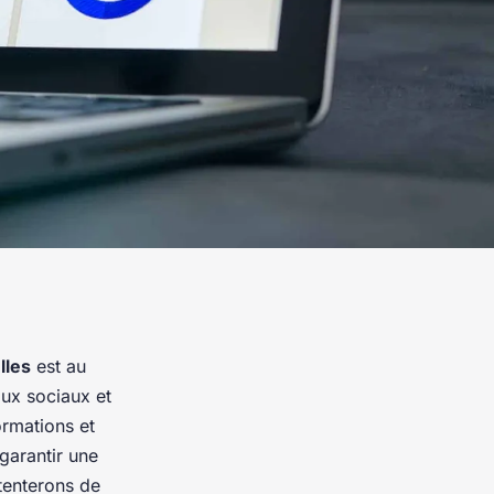
lles
est au
aux sociaux et
ormations et
 garantir une
tenterons de