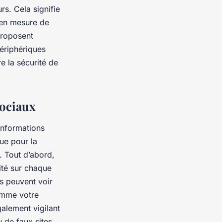
rs. Cela signifie
s en mesure de
proposent
périphériques
e la sécurité de
sociaux
informations
ue pour la
. Tout d’abord,
ité sur chaque
s peuvent voir
comme votre
alement vigilant
u de faux sites