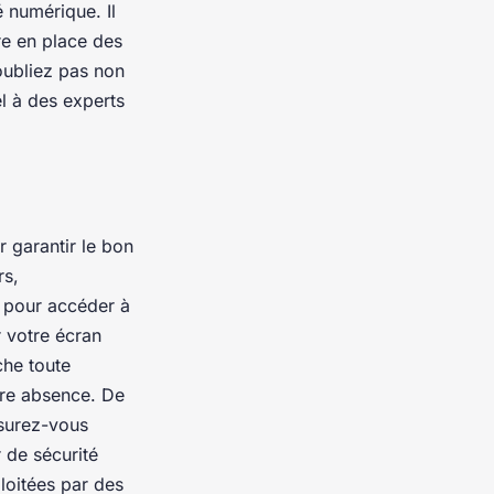
 numérique. Il
re en place des
’oubliez pas non
el à des experts
 garantir le bon
rs,
z pour accéder à
r votre écran
he toute
tre absence. De
ssurez-vous
 de sécurité
ploitées par des