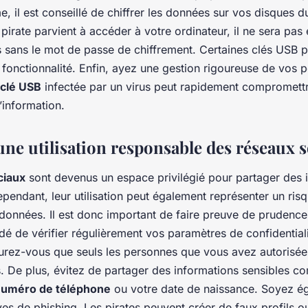
, il est conseillé de chiffrer les données sur vos disques du
irate parvient à accéder à votre ordinateur, il ne sera pa
s sans le mot de passe de chiffrement. Certaines clés USB 
fonctionnalité. Enfin, ayez une gestion rigoureuse de vos 
clé USB
infectée par un virus peut rapidement compromettr
’information.
une utilisation responsable des réseaux 
ciaux
sont devenus un espace privilégié pour partager des 
pendant, leur utilisation peut également représenter un risq
 données. Il est donc important de faire preuve de prudence
dé de vérifier régulièrement vos paramètres de confidential
urez-vous que seuls les personnes que vous avez autorisée
s. De plus, évitez de partager des informations sensibles 
uméro de téléphone
ou votre date de naissance. Soyez ég
ves de phishing. Les pirates peuvent créer de faux profils o