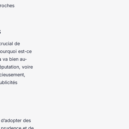
proches
s
crucial de
Pourquoi est-ce
s
va bien au-
réputation, voire
icieusement,
ublicités
 d’adopter des
e prudence et de