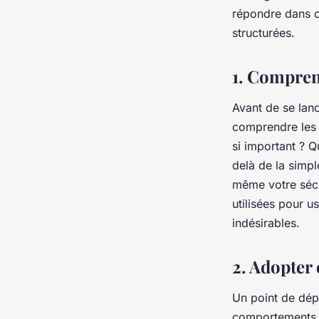
Pierre
•
29 novembre 2023
•
6 min de lecture
répondre dans ce
structurées.
1. Compren
Avant de se lanc
comprendre les 
si important ? Q
delà de la simple
même votre sécu
utilisées pour u
indésirables.
2. Adopter
Un point de dép
comportements s