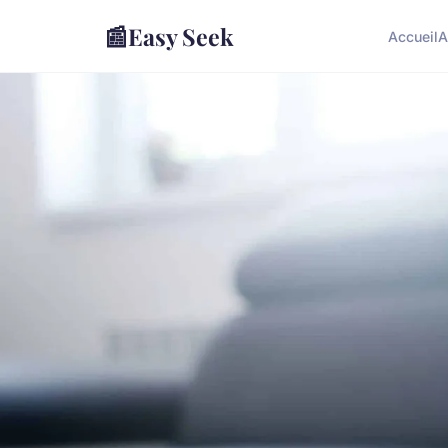
📰
Easy Seek
Accueil
A