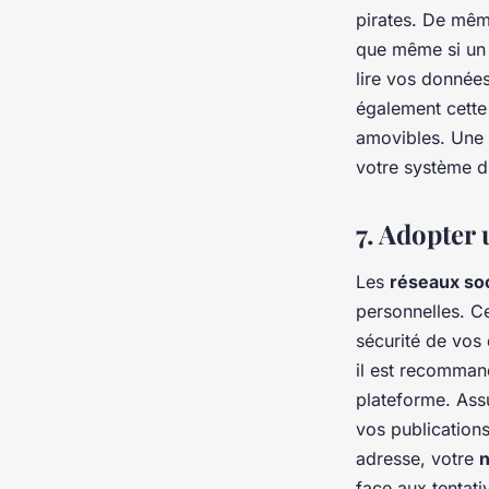
pirates. De même
que même si un p
lire vos donnée
également cette 
amovibles. Une
votre système d
7. Adopter 
Les
réseaux so
personnelles. Ce
sécurité de vos
il est recomman
plateforme. Ass
vos publication
adresse, votre
n
face aux tentati