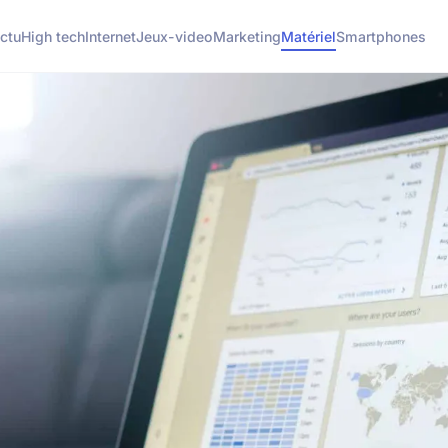
ctu
High tech
Internet
Jeux-video
Marketing
Matériel
Smartphones