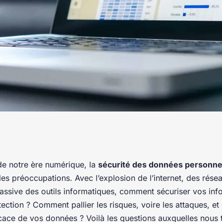
vos données
de notre ère numérique, la
sécurité des données personne
es préoccupations. Avec l’explosion de l’internet, des rése
nnelles ?
 massive des outils informatiques, comment sécuriser vos inf
tection ? Comment pallier les risques, voire les attaques, et
cace de vos données ? Voilà les questions auxquelles nous 