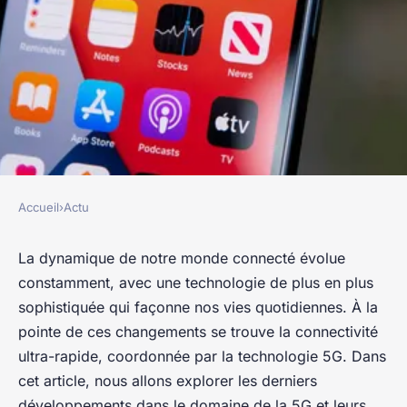
Accueil
›
Actu
ACTU
les développements dans le
La dynamique de notre monde connecté évolue
constamment, avec une technologie de plus en plus
domaine de la 5G et de la
sophistiquée qui façonne nos vies quotidiennes. À la
connectivité ultra-rapide
pointe de ces changements se trouve la connectivité
ultra-rapide, coordonnée par la technologie 5G. Dans
Eva
•
12 novembre 2023
•
6 min de lecture
cet article, nous allons explorer les derniers
développements dans le domaine de la 5G et leurs