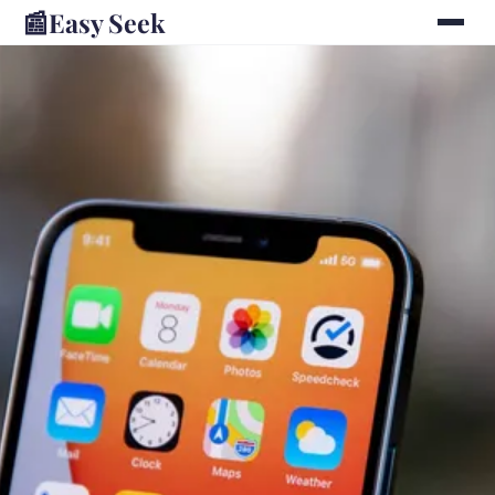
📰
Easy Seek