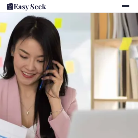
📰
Easy Seek