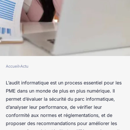
Accueil
›
Actu
ACTU
Audit informatique pour les
L’audit informatique est un process essentiel pour les
PME dans un monde de plus en plus numérique. Il
PME : optimisation des
permet d’évaluer la sécurité du parc informatique,
processus et sécurité
d’analyser leur performance, de vérifier leur
conformité aux normes et réglementations, et de
Eva
•
30 mars 2024
•
5 min de lecture
proposer des recommandations pour améliorer les