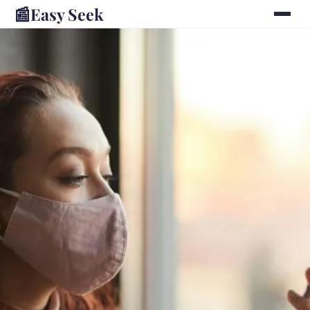
📰
Easy Seek