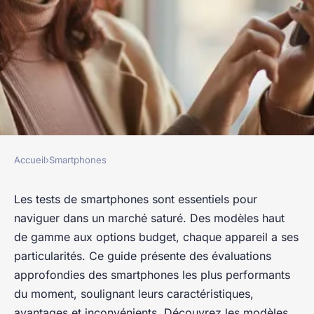
Accueil
›
Smartphones
SMARTPHONES
Tests de smartphones :
Les tests de smartphones sont essentiels pour
naviguer dans un marché saturé. Des modèles haut
découvrez les meilleurs
de gamme aux options budget, chaque appareil a ses
modèles du moment
particularités. Ce guide présente des évaluations
approfondies des smartphones les plus performants
Laure
•
13 décembre 2024
•
10 min de lecture
du moment, soulignant leurs caractéristiques,
avantages et inconvénients. Découvrez les modèles