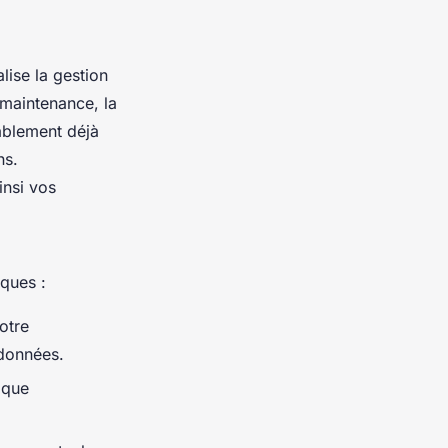
lise la gestion
a maintenance, la
ablement déjà
ns.
insi vos
iques :
otre
 données.
ique