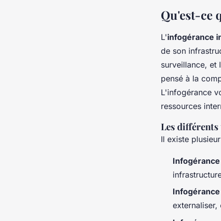
Eva
•
12 décembre 2024
•
5 min de lecture
Qu'est-ce 
L'
infogérance i
de son infrastru
surveillance, e
pensé à la comp
L'infogérance v
ressources inte
Les différents
Il existe plusie
Infogérance
infrastructur
Infogérance 
externaliser,