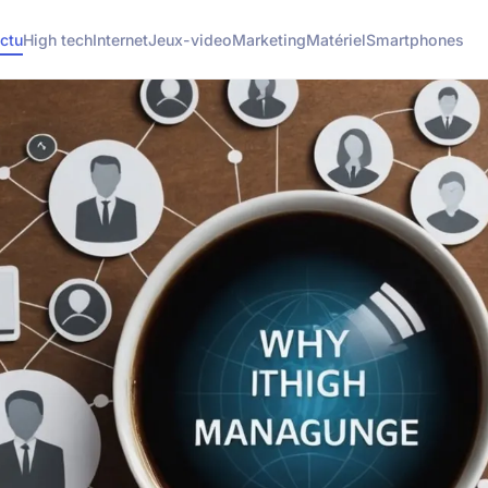
ctu
High tech
Internet
Jeux-video
Marketing
Matériel
Smartphones