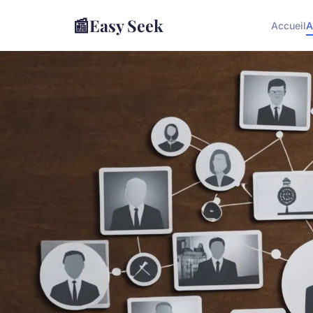
📰
Easy Seek
Accueil
A