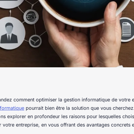
nfogérance
dez comment optimiser la gestion informatique de votre e
nformatique
pourrait bien être la solution que vous cherchez
otre entreprise
lons explorer en profondeur les raisons pour lesquelles chois
 votre entreprise, en vous offrant des avantages concrets e