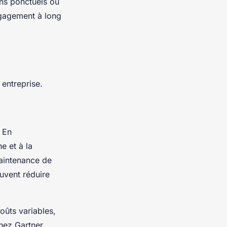
ins ponctuels ou
ngagement à long
entreprise.
. En
e et à la
maintenance de
uvent réduire
oûts variables,
hez Gartner.