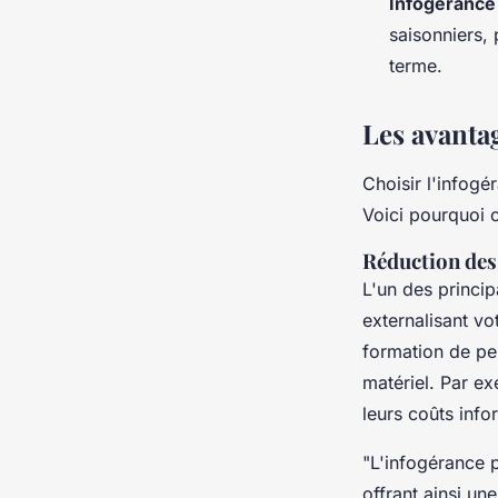
Infogérance
saisonniers,
terme.
Les avanta
Choisir l'infog
Voici pourquoi c
Réduction des
L'un des princi
externalisant vo
formation de per
matériel. Par ex
leurs coûts inf
"L'infogérance p
offrant ainsi une