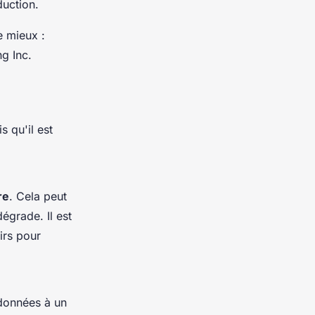
duction.
e mieux :
g Inc.
 qu'il est
re
. Cela peut
dégrade. Il est
irs pour
données à un