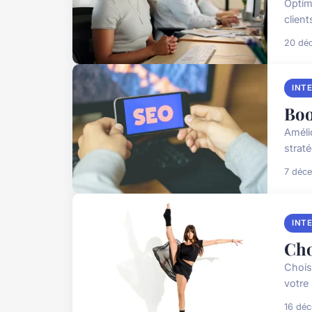
Optim
client
20 dé
INT
Boo
Améli
strat
7 déc
INT
Cho
Chois
votre 
16 dé