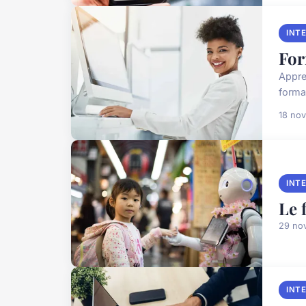
INT
For
Appre
forma
18 no
INT
Le 
29 no
INT