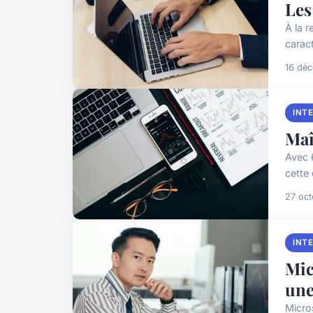
Les
À la 
carac
16 dé
INT
Maî
Avec 
cette
27 oc
INT
Mic
une
Micro