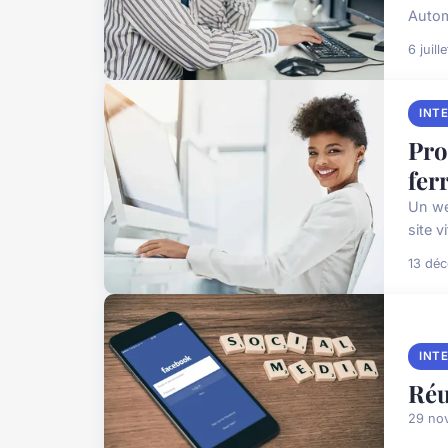
Autom
6 juill
INT
Pro
fer
Un we
site 
13 dé
INT
Réu
29 no