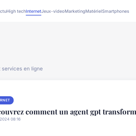
ctu
High tech
Internet
Jeux-video
Marketing
Matériel
Smartphones
 services en ligne
ERNET
ouvrez comment un agent gpt transforme
/2024 08:16