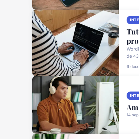
INT
Tut
pro
WordP
de 43%
6 déc
INT
Amé
14 se