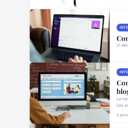
INT
Com
21 dé
INT
Com
blo
Le no
Les i
3 janv