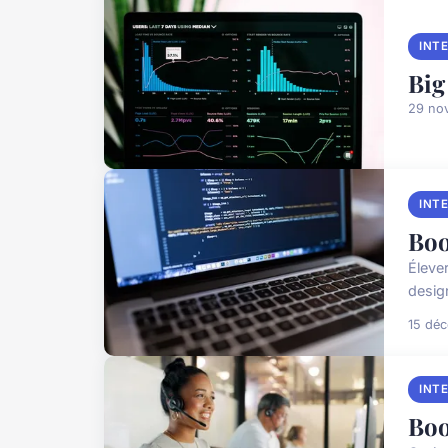
INT
Big
29 no
INT
Boo
Éleve
desig
15 dé
INT
Boo